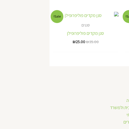
המחיר
המחיר
Sale!
Sa
המקורי
הנוכחי
היה:
הוא:
סננים
₪25.00.
₪35.00.
סנן מקדים פוליפרופילן
₪
25.00
₪
35.00
ה
ית ולמשרד
י
ים