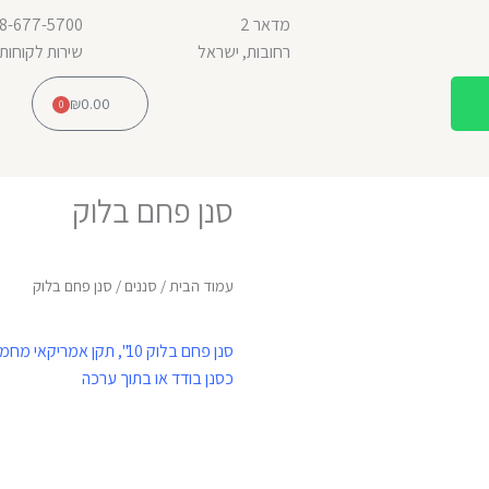
מדאר 2
8-677-5700
רחובות, ישראל
שירות לקוחות
W
₪
0.00
0
h
עגלת
קניות
a
t
s
סנן פחם בלוק
a
p
p
עמוד הבית
/
סננים
/ סנן פחם בלוק
כסנן בודד או בתוך ערכה