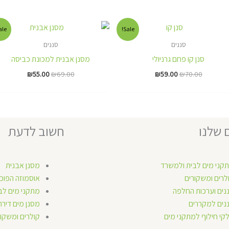
אזל מן המלאי
המחיר
המחיר
המחיר
המחיר
le!
Sale!
המקורי
הנוכחי
המקורי
הנוכחי
היה:
הוא:
היה:
הוא:
סננים
סננים
₪55.00.
₪69.00.
₪59.00.
₪70.00.
סנן קו פחם גרניולי
מסנן אבנית למכונת כביסה
₪
55.00
₪
69.00
₪
59.00
₪
70.00
 שלנו
חשוב לדעת
קני מים לבית ולמשרד
מסנן אבנית
לרים ומשקורים
אוסמוזה הפוכ
נים וערכות החלפה
מתקני מים לב
נים למקררים
מסנן מים דירת
קי חילוף למתקני מים
קולרים ומשקור