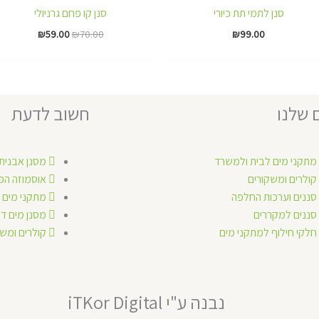
₪59.00.
₪70.00.
סנן לתמי תת כיורי
סנן קו פחם גרניולי
₪
59.00
₪
70.00
₪
99.00
 שלנו
חשוב לדעת
מתקני מים לבית ולמשרד
מסנן אבנית
קולרים ומשקורים
אוסמוזה הפ
סננים וערכות החלפה
מתקני מים 
סננים למקררים
מסנן מים די
חלקי חילוף למתקני מים
קולרים ומשק
נבנה ע"י iTKor Digital