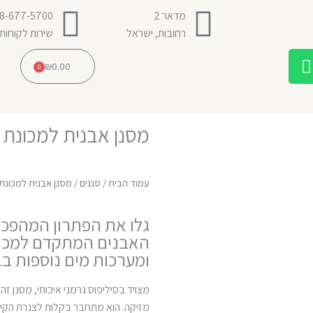
מדאר 2
8-677-5700
רחובות, ישראל
שירות לקוחות
W
₪
0.00
0
h
עגלת
קניות
a
t
s
מסנן אבנית למכונת 
a
p
p
עמוד הבית
/
סננים
/ מסנן אבנית למכונת
גלו את הפתרון המהפכני
האבנים המתקדם למכונ
ומערכות מים נוספות ב
מצויד בסיליפוס גרמני איכותי, מסנן ז
מזיקה. הוא מתחבר בקלות לצנרת הקי