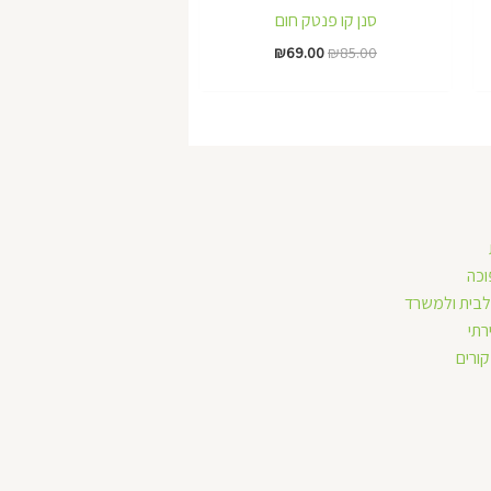
₪69.00.
₪85.00.
סנן קו פנטק חום
₪
69.00
₪
85.00
וכה
לבית ולמשרד
רתי
ורים