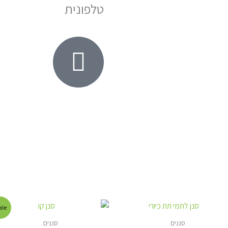
טלפונית
המחיר
המחיר
le!
המקורי
הנוכחי
היה:
הוא:
סננים
סננים