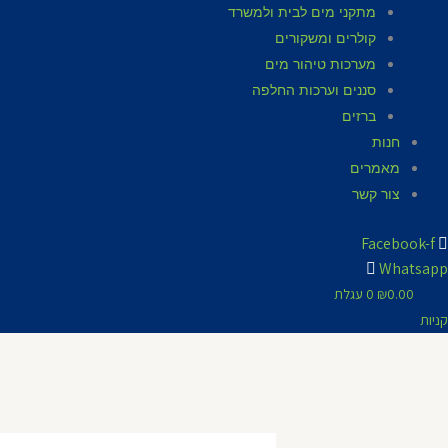
מתקני מים לבית ולמשרד
קולרים ומשקורים
מערכות טיהור מים
סננים וערכות החלפה
ברזים
חנות
מאמרים
צור קשר
Facebook-f
Whatsapp
0.00
₪
0
עגלת
קניות