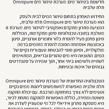
חדשנות בטיהור מים: מערכת טיהור מים Omnipure
תלת שלבית
החידוש האחרון בתחום טיהור המים לבית ולעסק
הוא מערכת טיהור מים Omnipure תלת שלבית,
המציעה פתרון מתקדם ואפקטיבי לטיהור מים. מערכת זו
משלבת בתוכה טכנולוגיות סינון מתקדמות, הכוללות
סינון פחמן פעיל להסרת כלור וחומרים אורגניים, סינון
באמצעות אוסמוזה הפוכה להסרת מזהמים ברמה
מולקולרית, וסינון סופי להבטחת טעם וריח נקיים של
המים. התוצאה היא מים טהורים ובריאים, המתאימים
לשתייה ולשימוש ביתי אחר, תוך שמירה על סטנדרטים
גבוהים של איכות ובטיחות.
הטכנולוגיה החדשנית של מערכת טיהור מים Omnipure
תלת שלבית מאפשרת למשתמשים ליהנות ממים נקיים
וטעימים ללא צורך בתחזוקה מורכבת. עם יכולת התקנה
פשוטה ומהירה, כוללת האפשרות להתקנה מתחת לכיור,
היא מספקת פתרון אידיאלי לכל מי שמעוניין לשדרג את
איכות המים בביתו או בעסקו. בנוסף, השימוש במערכת