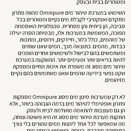
ומטוהרים בבית ובעסק
השימוש במערכת טיהור מים Omnipure מהווה פתרון
מתקדם ואפקטיבי לקבלת מים נקיים ומטוהרים בכל
סביבה, הן ביתית והן מסחרית. טכנולוגיית האוסמוזה
הפוכה, המשמשת במערכות אלו, מבטיחה הסרה יעילה
של מזהמים, כולל כלור, חיידקים, וירוסים, ומתכות
כבדות, מהמים. כתוצאה מכך, המים שאנו שותים
ומשתמשים בהם לבישול ולשימושים אחרים הופכים
להיות בריאים יותר וטעימים יותר. ההשקעה במערכת
טיהור מים מסוג זה משפרת את איכות החיים ומספקת
שקט נפשי בידיעה שהמים שאנו משתמשים בהם נקיים
מזיהומים.
לא רק שמערכות סינון מים מסוג Omnipure מספקות
פתרון אופטימלי לטיהור מים ברמה הגבוהה ביותר, אלא
הן גם מעוצבות להתאמה מושלמת לבית ולעסק.
התקנת מערכת טיהור מים מסוג זה היא פשוטה ונוחה,
מה שמאפשר לכל אחד ליהנות ממים טהורים בלי צורך
בתחזוקה מורכבת. בנוסף, השימוש במסנן מים